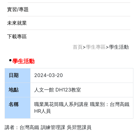
實習/專題
未來就業
下載專區
首頁
>
學生專區
>
學生活動
學生活動
日期
2024-03-20
地點
人文一館 DH123教室
名稱
職業萬花筒職人系列講座 職業別：台灣高鐵
HR人員
講者：台灣高鐵 訓練管理課 吳羿慧課員