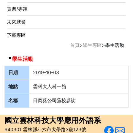
實習/專題
未來就業
下載專區
首頁
>
學生專區
>
學生活動
學生活動
日期
2019-10-03
地點
雲科大人科一館
名稱
日商葵公司蒞校參訪
國立雲林科技大學
應用外語系
640301 雲林縣斗六市大學路3段123號