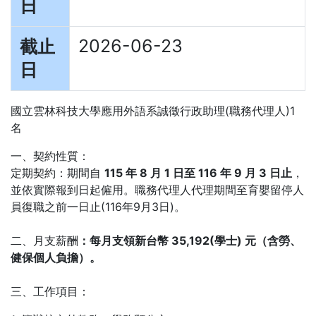
日
2026-06-23
截止
日
國立雲林科技大學應用外語系誠徵行政助理(職務代理人)1
名
一、契約性質：
定期契約：期間自
115 年 8 月 1 日至 116 年 9 月 3 日止
，
並依實際報到日起僱用。職務代理人代理期間至育嬰留停人
員復職之前一日止(116年9月3日)。
二、月支薪酬
：每月支領新台幣 35,192(學士) 元（含勞、
健保個人負擔）。
三、工作項目：