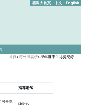
雲科大首頁
中文
English
結
首頁
>
應外風雲榜
>
學年度學生得獎紀錄
指導老師
私房景點
陳淑珠