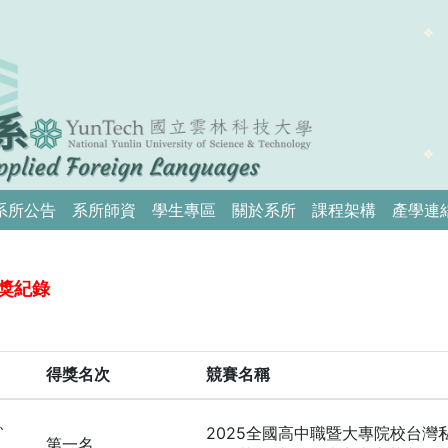
系所公告
系所師資
學生專區
關於系所
課程架構
產學連
得獎紀錄
得獎名次
競賽名稱
2025全國高中職暨大專院校台灣
第一名