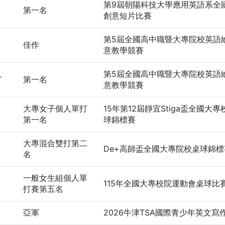
第9屆朝陽科技大學應用英語系全
第一名
創意短片比賽
第5屆全國高中職暨大專院校英語
佳作
意教學競賽
第5屆全國高中職暨大專院校英語
第一名
意教學競賽
大專女子個人單打
15年第12屆靜宜Stiga盃全國大
第一名
球錦標賽
大專混合雙打第二
De+高師盃全國大專院校桌球錦標
名
一般女生組個人單
115年全國大專校院運動會桌球比
打賽第五名
亞軍
2026牛津TSA國際青少年英文寫