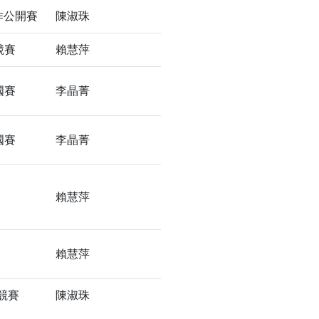
作公開賽
陳淑珠
競賽
賴慧萍
國賽
李晶菁
國賽
李晶菁
賴慧萍
賴慧萍
競賽
陳淑珠