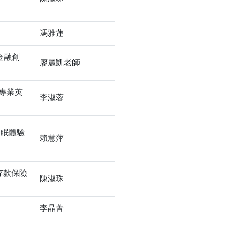
馮雅蓮
金融創
廖麗凱老師
-專業英
李淑蓉
 舒眠體驗
賴慧萍
存款保險
陳淑珠
李晶菁