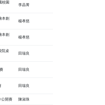
國校園
李晶菁
繪本創
楊孝慈
繪本創
楊孝慈
專校院桌
田瑞良
賽
田瑞良
賽
田瑞良
作公開賽
陳淑珠