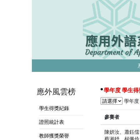
應外風雲榜
學年度 學生
學年度
學生得獎紀錄
參賽者
證照統計表
教師獲獎榮譽