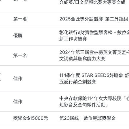
介紹英/日文簡報比賽大專英文組
第一名
2025金匠獎外語競賽-第二外語組
彰化銀行e財寶微型黑客松－數位
優勝
新工作坊競賽
2024年第三屆雲林縣英文菁英盃
第一名
文詞彙與聽寫能力大賽
114學年度 STAR SEEDS好睡象
佳作
五感行銷企劃競賽
中央存款保險114年次大專校院「
佳作
短影音及金句徵件活動」
獎學金$15000元
第23屆統一數位翻譯獎學金