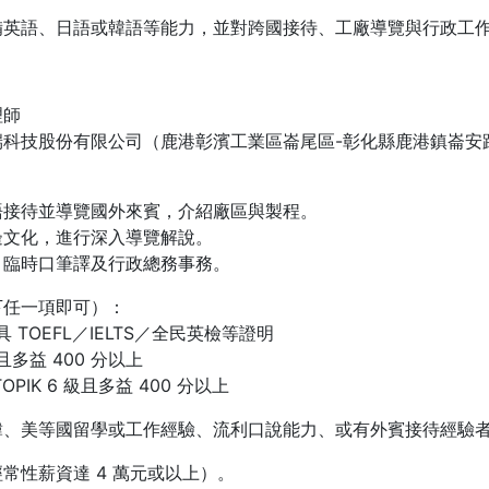
備英語、日語或韓語等能力，並對跨國接待、工廠導覽與行政工
：
理師
科技股份有限公司（鹿港彰濱工業區崙尾區-彰化縣鹿港鎮崙安路
語接待並導覽國外來賓，介紹廠區與製程。
邊文化，進行深入導覽解說。
、臨時口筆譯及行政總務事務。
下任一項即可）：
具 TOEFL／IELTS／全民英檢等證明
且多益 400 分以上
PIK 6 級且多益 400 分以上
韓、美等國留學或工作經驗、流利口說能力、或有外賓接待經驗
常性薪資達 4 萬元或以上）。