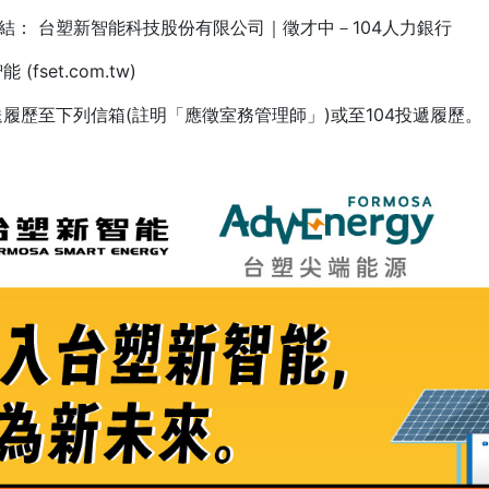
連結： 台塑新智能科技股份有限公司｜徵才中－104人力銀行
fset.com.tw)
履歷至下列信箱(註明「應徵室務管理師」)或至104投遞履歷。