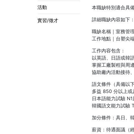
活動
本職缺特別適合具
詳細職缺內容如下
實習/徵才
職缺名稱｜室務管
工作地點｜台塑尖端
工作內容包含：
以英語、日語或韓
掌握工廠製程與周
協助廠內活動接待
語文條件（具備以
多益 850 分以上或
日本語能力試驗 N1
韓國語文能力試驗 TO
加分條件：具日、
薪資：待遇面議（經